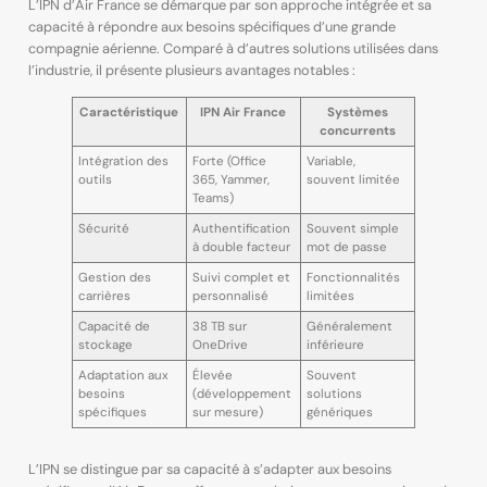
L’IPN d’Air France se démarque par son approche intégrée et sa
capacité à répondre aux besoins spécifiques d’une grande
compagnie aérienne. Comparé à d’autres solutions utilisées dans
l’industrie, il présente plusieurs avantages notables :
Caractéristique
IPN Air France
Systèmes
concurrents
Intégration des
Forte (Office
Variable,
outils
365, Yammer,
souvent limitée
Teams)
Sécurité
Authentification
Souvent simple
à double facteur
mot de passe
Gestion des
Suivi complet et
Fonctionnalités
carrières
personnalisé
limitées
Capacité de
38 TB sur
Généralement
stockage
OneDrive
inférieure
Adaptation aux
Élevée
Souvent
besoins
(développement
solutions
spécifiques
sur mesure)
génériques
L’IPN se distingue par sa capacité à s’adapter aux besoins