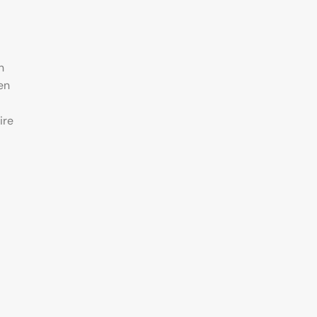
n
en
ire