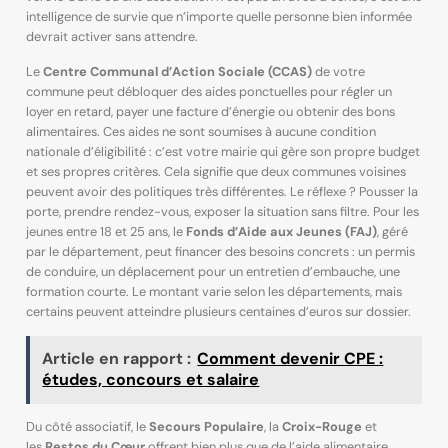
intelligence de survie que n’importe quelle personne bien informée
devrait activer sans attendre.
Le
Centre Communal d’Action Sociale (CCAS)
de votre
commune peut débloquer des aides ponctuelles pour régler un
loyer en retard, payer une facture d’énergie ou obtenir des bons
alimentaires. Ces aides ne sont soumises à aucune condition
nationale d’éligibilité : c’est votre mairie qui gère son propre budget
et ses propres critères. Cela signifie que deux communes voisines
peuvent avoir des politiques très différentes. Le réflexe ? Pousser la
porte, prendre rendez-vous, exposer la situation sans filtre. Pour les
jeunes entre 18 et 25 ans, le
Fonds d’Aide aux Jeunes (FAJ)
, géré
par le département, peut financer des besoins concrets : un permis
de conduire, un déplacement pour un entretien d’embauche, une
formation courte. Le montant varie selon les départements, mais
certains peuvent atteindre plusieurs centaines d’euros sur dossier.
Article en rapport :
Comment devenir CPE :
études, concours et salaire
Du côté associatif, le
Secours Populaire
, la
Croix-Rouge
et
les
Restos du Cœur
offrent bien plus que de l’aide alimentaire.