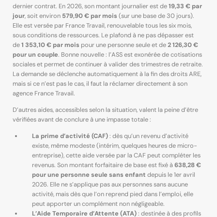
dernier contrat. En 2026, son montant journalier est de
19,33 € par
jour
, soit environ
579,90 € par mois
(sur une base de 30 jours).
Elle est versée par France Travail, renouvelable tous les six mois,
sous conditions de ressources. Le plafond à ne pas dépasser est
de
1 353,10 € par mois
pour une personne seule et de
2 126,30 €
pour un couple
. Bonne nouvelle : l’ASS est exonérée de cotisations
sociales et permet de continuer à valider des trimestres de retraite.
La demande se déclenche automatiquement à la fin des droits ARE,
mais si ce n’est pas le cas, il faut la réclamer directement à son
agence France Travail.
D’autres aides, accessibles selon la situation, valent la peine d’être
vérifiées avant de conclure à une impasse totale :
La prime d’activité (CAF)
: dès qu’un revenu d’activité
existe, même modeste (intérim, quelques heures de micro-
entreprise), cette aide versée par la CAF peut compléter les
revenus. Son montant forfaitaire de base est fixé à
638,28 €
pour une personne seule sans enfant
depuis le 1er avril
2026. Elle ne s’applique pas aux personnes sans aucune
activité, mais dès que l’on reprend pied dans l’emploi, elle
peut apporter un complément non négligeable.
L’Aide Temporaire d’Attente (ATA)
: destinée à des profils