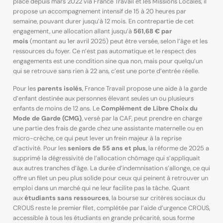
place depuis mars 2022 via France Travail et les Missions Locales, il
propose un accompagnement intensif de 15 à 20 heures par
semaine, pouvant durer jusqu’à 12 mois. En contrepartie de cet
engagement, une allocation allant jusqu’à
561,68 € par
mois
(montant au 1er avril 2025) peut être versée, selon l’âge et les
ressources du foyer. Ce n’est pas automatique et le respect des
engagements est une condition sine qua non, mais pour quelqu’un
qui se retrouve sans rien à 22 ans, c’est une porte d’entrée réelle.
Pour les
parents isolés
, France Travail propose une aide à la garde
d’enfant destinée aux personnes élevant seules un ou plusieurs
enfants de moins de 12 ans. Le
Complément de Libre Choix du
Mode de Garde (CMG)
, versé par la CAF, peut prendre en charge
une partie des frais de garde chez une assistante maternelle ou en
micro-crèche, ce qui peut lever un frein majeur à la reprise
d’activité. Pour les
seniors de 55 ans et plus
, la réforme de 2025 a
supprimé la dégressivité de l’allocation chômage qui s’appliquait
aux autres tranches d’âge. La durée d’indemnisation s’allonge, ce qui
offre un filet un peu plus solide pour ceux qui peinent à retrouver un
emploi dans un marché qui ne leur facilite pas la tâche. Quant
aux
étudiants sans ressources
, la bourse sur critères sociaux du
CROUS reste le premier filet, complétée par l’aide d’urgence CROUS,
accessible à tous les étudiants en grande précarité, sous forme