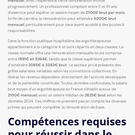
mensuel
. Avec l’expérience, cette rémunération évolue
progressivement. Un professionnel comptant entre 5 et 10 ans
d’exercice peut espérer un salaire moyen de
2700€ brut par mois
.
En fin de carrière, la rémunération peut atteindre
5000€ brut
mensuel
, particulièrement pour ceux ayant accédé à des postes à
responsabilités.
Dans la fonction publique hospitalière, les ergothérapeutes
appartiennent à la catégorie A et sont répartis en deux classes. La
classe normale offre une rémunération mensuelle brute comprise
entre
1891€ et 3264€
, tandis que la classe supérieure permet
d’atteindre
2085€ à 3383€ brut
. Le secteur privé présente des
grilles salariales variables selon les conventions collectives. En
libéral, les revenus dépendent directement de l’activité développée
et de la patientèle constituée. Toutes données confondues, le salaire
brut moyen d’un ergothérapeute en France s’établit autour de
2100€ mensuel
, avec un salaire médian de
2625€ brut
selon les
données 2024. Ces chiffres ne prennent pas en compte les diverses
primes qui peuvent compléter la rémunération de base.
Compétences requises
pour réussir dans le