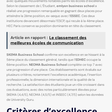
avec quelques mouvements notables parmi les écoles d’excellence.
Selon le classement de L’Étudiant,
emlyon business school
a
réalisé une progression remarquable en gagnant deux places pour
atteindre la 2ème position, ex-aequo avec l’
ESSEC
. Ces deux
institutions devancent désormais l’ESCP, qui recule à la 4ème place.
HEC Paris conserve sa position dominante en tête du classement.
Article en rapport :
Le classement des
meilleures écoles de communication
SKEMA Business School
confirme son excellence en se hissant à la
5ème place du classement général, tandis que l’
EDHEC
occupe la
6ème position.
NEOMA Business School
complète ce top 7 avec
une progression d’une place. Ces établissements sont évalués sur
plusieurs critères, notamment l’excellence académique, l’insertion
professionnelle, la dimension internationale et la qualité de la
recherche. La satisfaction des étudiants joue un rôle croissant dans
ces évaluations, avec des notes particulièrement élevées pour
SKEMA (4,4/5), NEOMA (4,5/5) et INSEEC (4,7/5) selon les données
de University Guru.
Critères d’excellence