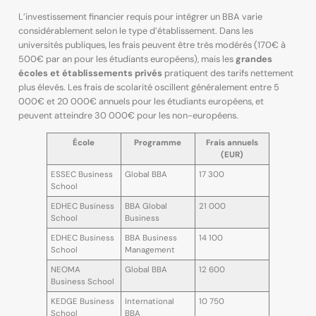
L’investissement financier requis pour intégrer un BBA varie
considérablement selon le type d’établissement. Dans les
universités publiques, les frais peuvent être très modérés (170€ à
500€ par an pour les étudiants européens), mais les
grandes
écoles et établissements privés
pratiquent des tarifs nettement
plus élevés. Les frais de scolarité oscillent généralement entre 5
000€ et 20 000€ annuels pour les étudiants européens, et
peuvent atteindre 30 000€ pour les non-européens.
École
Programme
Frais annuels
(EUR)
ESSEC Business
Global BBA
17 300
School
EDHEC Business
BBA Global
21 000
School
Business
EDHEC Business
BBA Business
14 100
School
Management
NEOMA
Global BBA
12 600
Business School
KEDGE Business
International
10 750
School
BBA