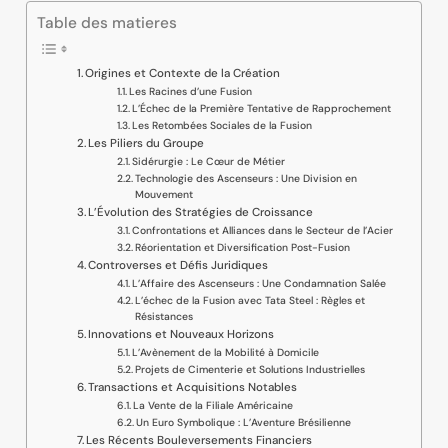
Table des matieres
Origines et Contexte de la Création
Les Racines d’une Fusion
L’Échec de la Première Tentative de Rapprochement
Les Retombées Sociales de la Fusion
Les Piliers du Groupe
Sidérurgie : Le Cœur de Métier
Technologie des Ascenseurs : Une Division en
Mouvement
L’Évolution des Stratégies de Croissance
Confrontations et Alliances dans le Secteur de l’Acier
Réorientation et Diversification Post-Fusion
Controverses et Défis Juridiques
L’Affaire des Ascenseurs : Une Condamnation Salée
L’échec de la Fusion avec Tata Steel : Règles et
Résistances
Innovations et Nouveaux Horizons
L’Avènement de la Mobilité à Domicile
Projets de Cimenterie et Solutions Industrielles
Transactions et Acquisitions Notables
La Vente de la Filiale Américaine
Un Euro Symbolique : L’Aventure Brésilienne
Les Récents Bouleversements Financiers