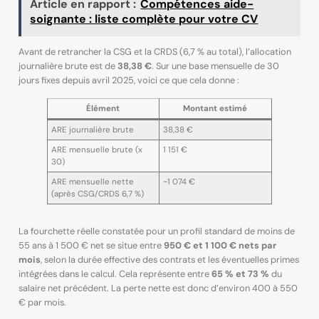
Article en rapport :
Compétences aide-
soignante : liste complète pour votre CV
Avant de retrancher la CSG et la CRDS (6,7 % au total), l’allocation
journalière brute est de
38,38 €
. Sur une base mensuelle de 30
jours fixes depuis avril 2025, voici ce que cela donne :
Élément
Montant estimé
ARE journalière brute
38,38 €
ARE mensuelle brute (x
1 151 €
30)
ARE mensuelle nette
~1 074 €
(après CSG/CRDS 6,7 %)
La fourchette réelle constatée pour un profil standard de moins de
55 ans à 1 500 € net se situe entre
950 € et 1 100 € nets par
mois
, selon la durée effective des contrats et les éventuelles primes
intégrées dans le calcul. Cela représente entre
65 % et 73 %
du
salaire net précédent. La perte nette est donc d’environ 400 à 550
€ par mois.