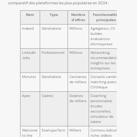
comparatif des plateformes les plus populaires en 2024 :
Nom
Type
Nombre
Fonctionnalités
d’offres
principales
Indeed
Généraliste
Millions
Agrégateur, CV
builder,
évaluations
d’entreprises
LinkedIn
Professionnel
Millions
Networking,
Jobs
recommandations,
insights sur les
entreprises
Monster
Généraliste
Centaines
Conseils carrière,
de milliers
matching avancé,
CVthèque
Apec
Cadres
Dizaines
Coaching
de milliers
personnalisé,
études
sectorielles,
simulateur de
salaire
Welcome
Startups/Tech
Milliers
Contenu éditorial
to the
riche, vidéos