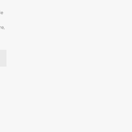
le
re,