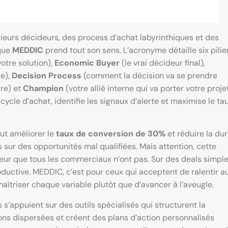
sieurs décideurs, des process d’achat labyrinthiques et des
 que
MEDDIC
prend tout son sens. L’acronyme détaille six pilier
otre solution),
Economic Buyer
(le vrai décideur final),
ce),
Decision Process
(comment la décision va se prendre
dre) et
Champion
(votre allié interne qui va porter votre projet
le d’achat, identifie les signaux d’alerte et maximise le ta
eut améliorer le
taux de conversion de 30%
et réduire la du
sur des opportunités mal qualifiées. Mais attention, cette
eur que tous les commerciaux n’ont pas. Sur des deals simpl
oductive. MEDDIC, c’est pour ceux qui acceptent de ralentir a
aîtriser chaque variable plutôt que d’avancer à l’aveugle.
s’appuient sur des outils spécialisés qui structurent la
ions dispersées et créent des plans d’action personnalisés