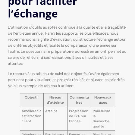
pour faciliter
l’échange
L’utilisation d’outils adaptés contribue à la qualité et à la traçabilité
de l’entretien annuel. Parmi les supports les plus efficaces, nous
recommandons la grille d’évaluation, qui structure l’échange autour
de critères objectifs et facilite la comparaison d’une année sur
l’autre. Le questionnaire préparatoire, adressé en amont, permet au
salarié de réfléchir à ses réalisations, à ses difficultés et à ses
attentes.
Le recours à un tableau de suivi des objectifs s’avère également
pertinent pour visualiser les progrès réalisés et ajuster les priorités.
Voici un exemple de tableau à utiliser :
Objectif
Niveau
Commenta
Nouveaux
d’atteinte
ires
axes
Améliorer la
Atteint
Progression
Poursuivre
satisfaction
de 12% sur
la
client
l’année
démarche
qualité
Développer
Partielleme
Formation
Planifier un