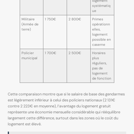
logement
systématiq
ue
Militaire
1 750€
2 800€
Primes
(Armée de
opérationn
terre)
elles,
logement
possible en
caserne
Policier
1 700€
2 500€
Horaires
municipal
plus
réguliers,
pas de
logement
de fonction
Cette comparaison montre que si le salaire de base des gendarmes
est légèrement inférieur à celui des policiers nationaux (2 131€
contre 2 223€ en moyenne), l’avantage du logement gratuit
représente une économie mensuelle considérable qui rééquilibre
largement cette différence, surtout dans les zones où le coût du
logement est élevé.