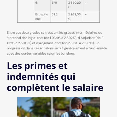
6
579
2 850,29
–
€
Exceptio
595
2 929,05
–
nnel
€
Entre ces deux grades se trouvent les grades intermédiaires de
Maréchal des logis-chef (de 1 934€ à 2 392€), d’Adjudant (de 2
102€ à 2 500€) et d’Adjudant-chef (de 2 318€ à 2 677€). La
progression dans ces échelons se fait généralement à l’ancienneté,
avec des durées variables selon les échelons.
Les primes et
indemnités qui
complètent le salaire