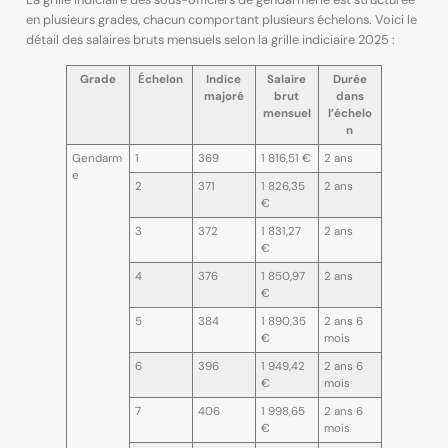
en plusieurs grades, chacun comportant plusieurs échelons. Voici le
détail des salaires bruts mensuels selon la grille indiciaire 2025 :
Grade
Échelon
Indice
Salaire
Durée
majoré
brut
dans
mensuel
l’échelo
n
Gendarm
1
369
1 816,51 €
2 ans
e
2
371
1 826,35
2 ans
€
3
372
1 831,27
2 ans
€
4
376
1 850,97
2 ans
€
5
384
1 890,35
2 ans 6
€
mois
6
396
1 949,42
2 ans 6
€
mois
7
406
1 998,65
2 ans 6
€
mois