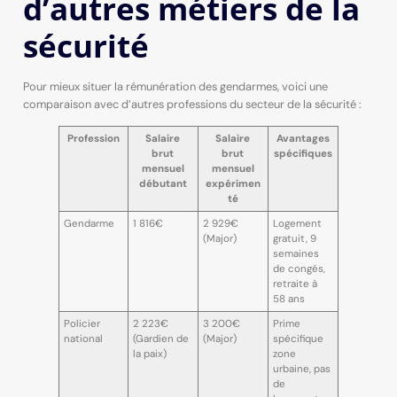
d’autres métiers de la
sécurité
Pour mieux situer la rémunération des gendarmes, voici une
comparaison avec d’autres professions du secteur de la sécurité :
Profession
Salaire
Salaire
Avantages
brut
brut
spécifiques
mensuel
mensuel
débutant
expérimen
té
Gendarme
1 816€
2 929€
Logement
(Major)
gratuit, 9
semaines
de congés,
retraite à
58 ans
Policier
2 223€
3 200€
Prime
national
(Gardien de
(Major)
spécifique
la paix)
zone
urbaine, pas
de