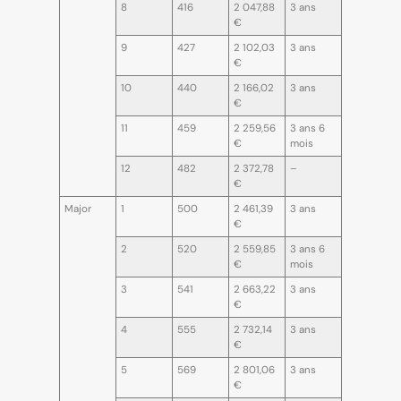
8
416
2 047,88
3 ans
€
9
427
2 102,03
3 ans
€
10
440
2 166,02
3 ans
€
11
459
2 259,56
3 ans 6
€
mois
12
482
2 372,78
–
€
Major
1
500
2 461,39
3 ans
€
2
520
2 559,85
3 ans 6
€
mois
3
541
2 663,22
3 ans
€
4
555
2 732,14
3 ans
€
5
569
2 801,06
3 ans
€