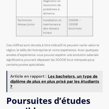
diagnostic et
résolution de
problèmes à
distance
Technicien
Installation et
2000€ –
réseau junior
maintenance
2300€
des réseaux
brut/mois
locaux
Ces chiffres sont donnés à titre indicatif et peuvent varier selon la
région, la taille de l’entreprise et votre expérience. Avec quelques
années d’expérience, vous pouvez espérer une évolution salariale
significative, pouvant dépasser les 3000€ brut mensuels pour
certains postes spécialisés.
Article en rapport :
Les bachelors, un type de
diplôme de plus en plus prisé par les étudiants
?
Poursuites d’études