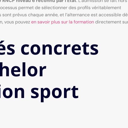
re RNCP niveau 6 reconnu par l’État
. L’admission se fait hors
processus permet de sélectionner des profils véritablement
 sont prévus chaque année, et l’alternance est accessible dè
oin, vous pouvez
en savoir plus sur la formation
directement sur
s concrets
helor
on sport