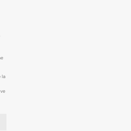
e
ne
 la
ive